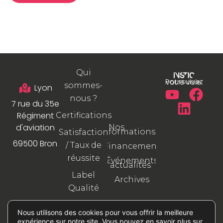
Qui
Poursuivez votre voie.
sommes-
Lyon
nous ?
7 rue du 35e
Régiment
Certifications
d'aviation
Nos
formations
Satisfaction
69500 Bron
/ Taux de
Financement
réussite
Événements
/ actualités
Label
Archives
Qualité
Aidez-nous
Nous utilisons des cookies pour vous offrir la meilleure
à nous
expérience sur notre site. Vous pouvez en savoir plus sur