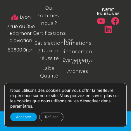
Qui
Poursuivez votre voie.
sommes-
Lyon
nous ?
7 rue du 35e
Régiment
Certifications
d'aviation
Nos
formations
Satisfaction
69500 Bron
/ Taux de
Financement
réussite
Événements
/ actualités
Label
Archives
Qualité
Aidez-nous
Nous utilisons des cookies pour vous offrir la meilleure
à nous
expérience sur notre site. Vous pouvez en savoir plus sur
les cookies que nous utilisons ou les désactiver dans
améliorer !
paramètres
.
Accepter
Refuser
© Tous droits réservés INSTIC 2025 |
Mentions légales
|
Gestion des cookies
|
Plan du site