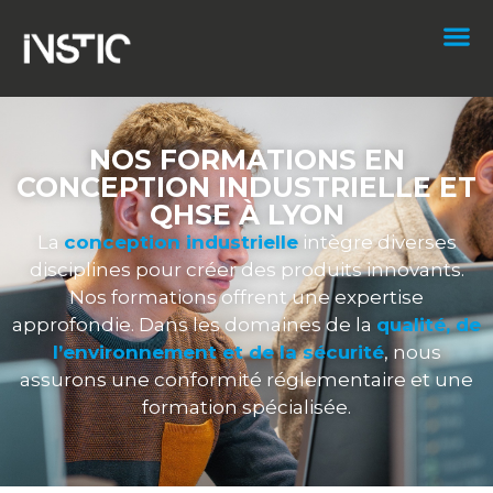
NOS FORMATIONS EN
CONCEPTION INDUSTRIELLE ET
QHSE À LYON
La
conception
industrielle
intègre diverses
disciplines pour créer des produits innovants.
Nos formations offrent une expertise
approfondie. Dans les domaines de la
qualité, de
l’environnement et de la sécurité
, nous
assurons une conformité réglementaire et une
formation spécialisée.