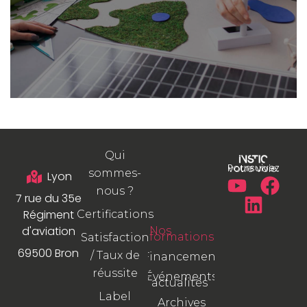
Qui
Poursuivez votre voie.
sommes-
Lyon
nous ?
7 rue du 35e
Régiment
Certifications
d'aviation
Nos
formations
Satisfaction
69500 Bron
/ Taux de
Financement
réussite
Événements
/ actualités
Label
Archives