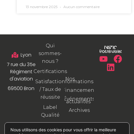
13 novembre 2025
Aucun commentaire
Qui
Poursuivez votre voie.
sommes-
Lyon
nous ?
7 rue du 35e
Régiment
Certifications
d'aviation
Nos
formations
Satisfaction
69500 Bron
/ Taux de
Financement
réussite
Événements
/ actualités
Label
Archives
Qualité
Aidez-nous
Nous utilisons des cookies pour vous offrir la meilleure
à nous